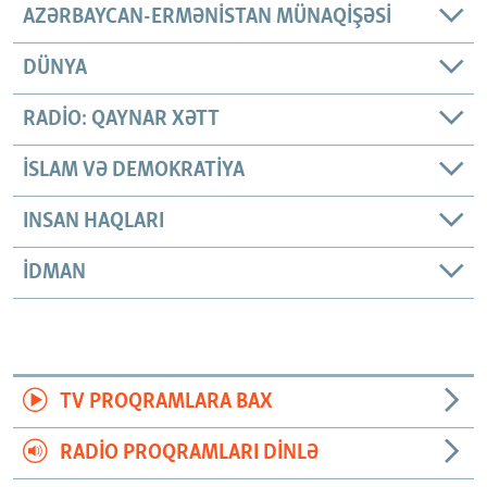
AZƏRBAYCAN-ERMƏNISTAN MÜNAQIŞƏSI
DÜNYA
RADIO: QAYNAR XƏTT
İSLAM VƏ DEMOKRATIYA
INSAN HAQLARI
İDMAN
TV PROQRAMLARA BAX
RADIO PROQRAMLARI DINLƏ