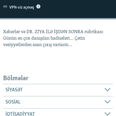
İNFOQRAFIKA
AZƏRBAYCAN ƏDƏBIYYATI KITABXANASI
MISSIYAMIZ
VPN-siz açmaq
BIZI IZLƏ
KARIKATURA
İSLAM VƏ DEMOKRATIYA
PEŞƏ ETIKASI VƏ JURNALISTIKA STANDARTLARIMIZ
İZ - MƏDƏNIYYƏT PROQRAMI
MATERIALLARIMIZDAN ISTIFADƏ
Xəbərlər və DR. ZİYA İLƏ İŞDƏN SONRA rubrikası:
AZADLIQRADIOSU MOBIL TELEFONUNUZDA
RFE/RL-in bütün saytları
Günün ən çox danışılan hadisələri... Çətin
BIZIMLƏ ƏLAQƏ
vəziyyətlərdən asan çıxış variantı...
XƏBƏR BÜLLETENLƏRIMIZ
Bölmələr
SIYASƏT
SOSIAL
İQTISADIYYAT