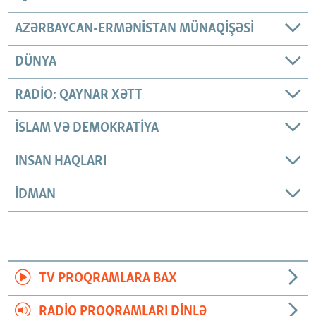
AZƏRBAYCAN-ERMƏNISTAN MÜNAQIŞƏSI
DÜNYA
RADIO: QAYNAR XƏTT
İSLAM VƏ DEMOKRATIYA
INSAN HAQLARI
İDMAN
TV PROQRAMLARA BAX
RADIO PROQRAMLARI DINLƏ