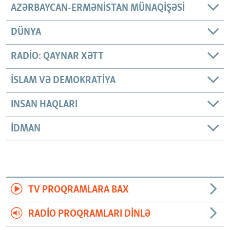
AZƏRBAYCAN-ERMƏNISTAN MÜNAQIŞƏSI
DÜNYA
RADIO: QAYNAR XƏTT
İSLAM VƏ DEMOKRATIYA
INSAN HAQLARI
İDMAN
TV PROQRAMLARA BAX
RADIO PROQRAMLARI DINLƏ