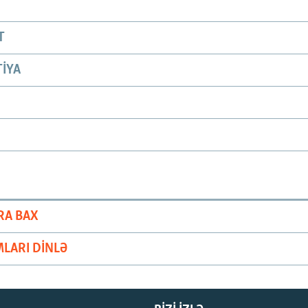
T
IYA
RA BAX
LARI DINLƏ