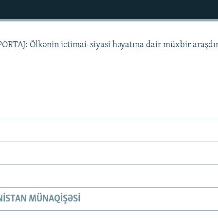
RTAJ: Ölkənin ictimai-siyasi həyatına dair müxbir araşdı
ISTAN MÜNAQIŞƏSI