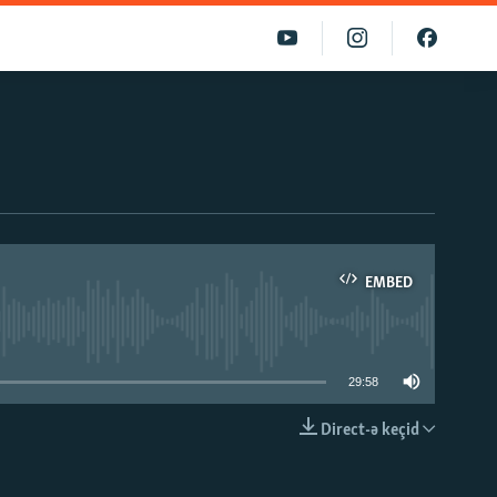
EMBED
able
29:58
Direct-ə keçid
EMBED