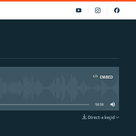
EMBED
able
59:58
Direct-ə keçid
EMBED