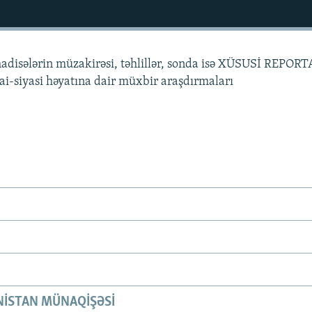
hadisələrin müzakirəsi, təhlillər, sonda isə XÜSUSİ REPORT
mai-siyasi həyatına dair müxbir araşdırmaları
ISTAN MÜNAQIŞƏSI