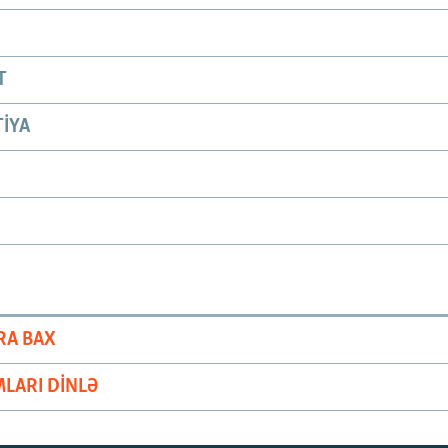
T
IYA
RA BAX
LARI DINLƏ