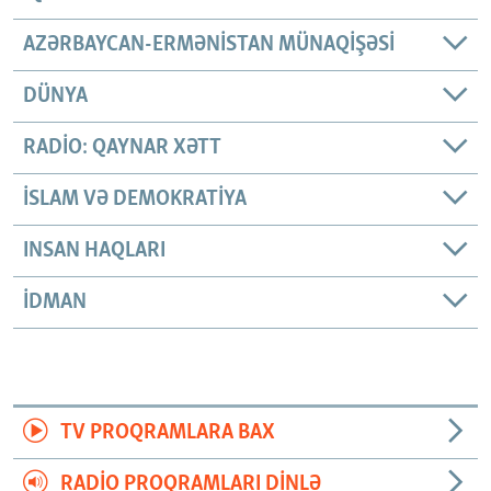
AZƏRBAYCAN-ERMƏNISTAN MÜNAQIŞƏSI
DÜNYA
RADIO: QAYNAR XƏTT
İSLAM VƏ DEMOKRATIYA
INSAN HAQLARI
İDMAN
TV PROQRAMLARA BAX
RADIO PROQRAMLARI DINLƏ