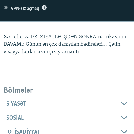
İNFOQRAFIKA
AZƏRBAYCAN ƏDƏBIYYATI KITABXANASI
MISSIYAMIZ
VPN-siz açmaq
BIZI IZLƏ
KARIKATURA
İSLAM VƏ DEMOKRATIYA
PEŞƏ ETIKASI VƏ JURNALISTIKA STANDARTLARIMIZ
İZ - MƏDƏNIYYƏT PROQRAMI
MATERIALLARIMIZDAN ISTIFADƏ
Xəbərlər və DR. ZİYA İLƏ İŞDƏN SONRA rubrikasının
AZADLIQRADIOSU MOBIL TELEFONUNUZDA
RFE/RL-in bütün saytları
DAVAMI: Günün ən çox danışılan hadisələri... Çətin
BIZIMLƏ ƏLAQƏ
vəziyyətlərdən asan çıxış variantı...
XƏBƏR BÜLLETENLƏRIMIZ
Bölmələr
SIYASƏT
SOSIAL
İQTISADIYYAT