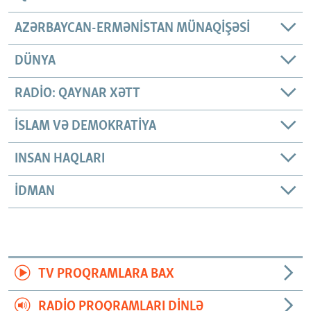
AZƏRBAYCAN-ERMƏNISTAN MÜNAQIŞƏSI
DÜNYA
RADIO: QAYNAR XƏTT
İSLAM VƏ DEMOKRATIYA
INSAN HAQLARI
İDMAN
TV PROQRAMLARA BAX
RADIO PROQRAMLARI DINLƏ