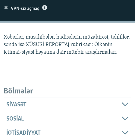
İNFOQRAFIKA
AZƏRBAYCAN ƏDƏBIYYATI KITABXANASI
MISSIYAMIZ
VPN-siz açmaq
BIZI IZLƏ
KARIKATURA
İSLAM VƏ DEMOKRATIYA
PEŞƏ ETIKASI VƏ JURNALISTIKA STANDARTLARIMIZ
İZ - MƏDƏNIYYƏT PROQRAMI
MATERIALLARIMIZDAN ISTIFADƏ
Xəbərlər, müsahibələr, hadisələrin müzakirəsi, təhlillər,
AZADLIQRADIOSU MOBIL TELEFONUNUZDA
RFE/RL-in bütün saytları
sonda isə XÜSUSİ REPORTAJ rubrikası: Ölkənin
BIZIMLƏ ƏLAQƏ
ictimai-siyasi həyatına dair müxbir araşdırmaları
XƏBƏR BÜLLETENLƏRIMIZ
Bölmələr
SIYASƏT
SOSIAL
İQTISADIYYAT