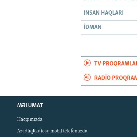
INSAN HAQLARI
İDMAN
TV PROQRAMLA
RADIO PROQRAM
MƏLUMAT
Haqqımızda
AzadlıqRadiosu mobil telefonuzda