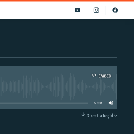
EMBED
able
59:58
Direct-ə keçid
EMBED