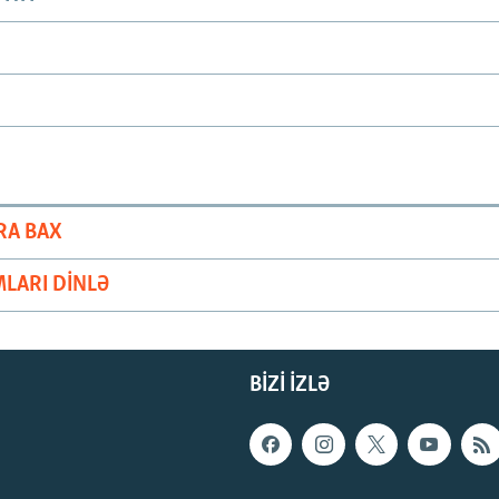
RA BAX
LARI DINLƏ
BIZI IZLƏ