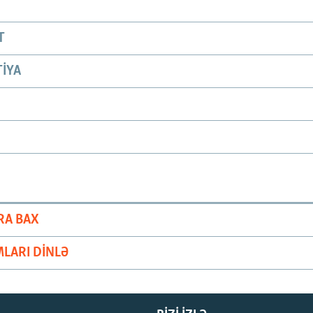
T
IYA
RA BAX
LARI DINLƏ