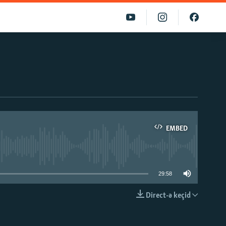
EMBED
able
29:58
Direct-ə keçid
EMBED