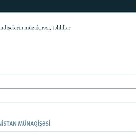
adisələrin müzakirəsi, təhlillər
ISTAN MÜNAQIŞƏSI