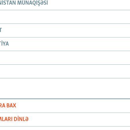
ISTAN MÜNAQIŞƏSI
T
IYA
RA BAX
LARI DINLƏ