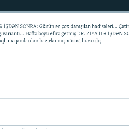
Ə İŞDƏN SONRA: Günün ən çox danışılan hadisələri... Çəti
ış variantı... Həftə boyu efirə getmiş DR. ZİYA İLƏ İŞDƏN
aqlı məqamlardan hazırlanmış xüsusi buraxılış