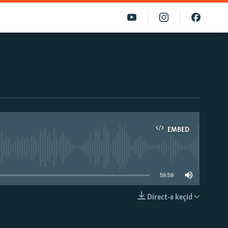
EMBED
able
59:59
Direct-ə keçid
EMBED