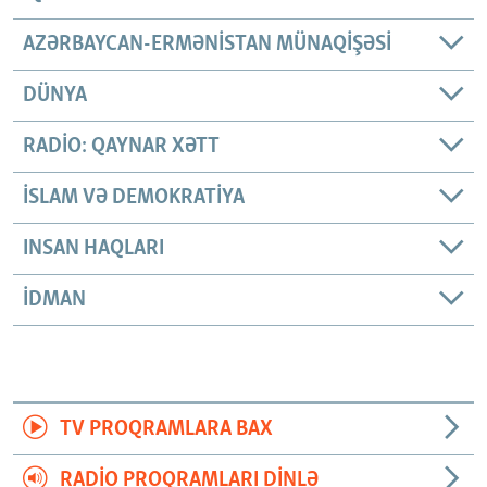
AZƏRBAYCAN-ERMƏNISTAN MÜNAQIŞƏSI
DÜNYA
RADIO: QAYNAR XƏTT
İSLAM VƏ DEMOKRATIYA
INSAN HAQLARI
İDMAN
TV PROQRAMLARA BAX
RADIO PROQRAMLARI DINLƏ