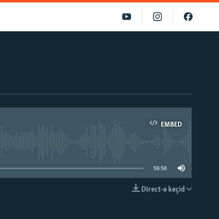
EMBED
able
59:58
Direct-ə keçid
EMBED