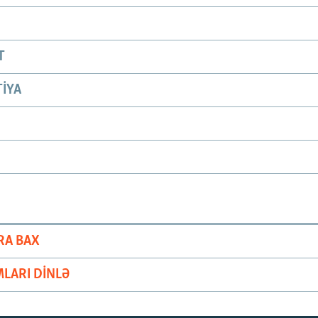
T
IYA
RA BAX
LARI DINLƏ