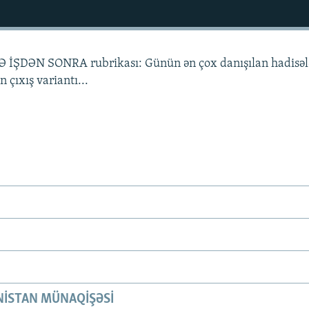
Ə İŞDƏN SONRA rubrikası: Günün ən çox danışılan hadisələ
 çıxış variantı...
ISTAN MÜNAQIŞƏSI