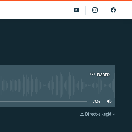
EMBED
able
59:59
Direct-ə keçid
EMBED