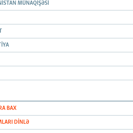
ISTAN MÜNAQIŞƏSI
T
IYA
RA BAX
LARI DINLƏ