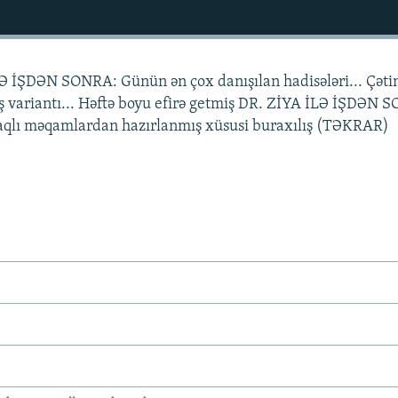
Ə İŞDƏN SONRA: Günün ən çox danışılan hadisələri... Çəti
ış variantı... Həftə boyu efirə getmiş DR. ZİYA İLƏ İŞDƏN
aqlı məqamlardan hazırlanmış xüsusi buraxılış (TƏKRAR)