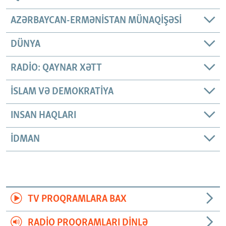
AZƏRBAYCAN-ERMƏNISTAN MÜNAQIŞƏSI
DÜNYA
RADIO: QAYNAR XƏTT
İSLAM VƏ DEMOKRATIYA
INSAN HAQLARI
İDMAN
TV PROQRAMLARA BAX
RADIO PROQRAMLARI DINLƏ