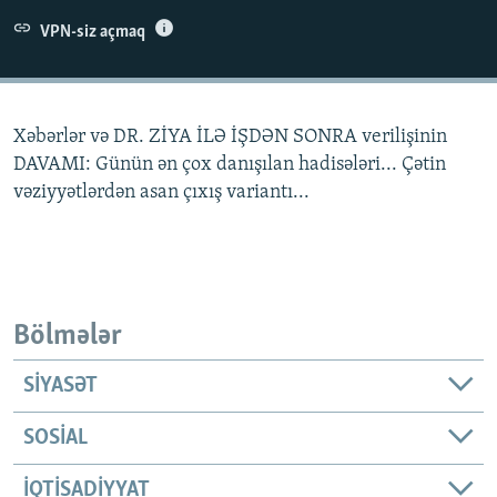
İNFOQRAFIKA
AZƏRBAYCAN ƏDƏBIYYATI KITABXANASI
MISSIYAMIZ
VPN-siz açmaq
BIZI IZLƏ
KARIKATURA
İSLAM VƏ DEMOKRATIYA
PEŞƏ ETIKASI VƏ JURNALISTIKA STANDARTLARIMIZ
İZ - MƏDƏNIYYƏT PROQRAMI
MATERIALLARIMIZDAN ISTIFADƏ
Xəbərlər və DR. ZİYA İLƏ İŞDƏN SONRA verilişinin
AZADLIQRADIOSU MOBIL TELEFONUNUZDA
RFE/RL-in bütün saytları
DAVAMI: Günün ən çox danışılan hadisələri... Çətin
BIZIMLƏ ƏLAQƏ
vəziyyətlərdən asan çıxış variantı...
XƏBƏR BÜLLETENLƏRIMIZ
Bölmələr
SIYASƏT
SOSIAL
İQTISADIYYAT