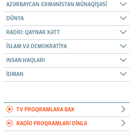
AZƏRBAYCAN-ERMƏNISTAN MÜNAQIŞƏSI
DÜNYA
RADIO: QAYNAR XƏTT
İSLAM VƏ DEMOKRATIYA
INSAN HAQLARI
İDMAN
TV PROQRAMLARA BAX
RADIO PROQRAMLARI DINLƏ