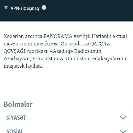
İNFOQRAFIKA
AZƏRBAYCAN ƏDƏBIYYATI KITABXANASI
MISSIYAMIZ
VPN-siz açmaq
BIZI IZLƏ
KARIKATURA
İSLAM VƏ DEMOKRATIYA
PEŞƏ ETIKASI VƏ JURNALISTIKA STANDARTLARIMIZ
İZ - MƏDƏNIYYƏT PROQRAMI
MATERIALLARIMIZDAN ISTIFADƏ
Xəbərlər, ardınca PANORAMA verilişi: Həftənin aktual
AZADLIQRADIOSU MOBIL TELEFONUNUZDA
RFE/RL-in bütün saytları
mövzusunun müzakirəsi. Ən sonda isə QAFQAZ
BIZIMLƏ ƏLAQƏ
QOVŞAĞI rubrikası: «Azadlıq» Radiosunun
Azərbaycan, Ermənistan və Gürcüstan redaksiyalarının
XƏBƏR BÜLLETENLƏRIMIZ
müştərək layihəsi
Bölmələr
SIYASƏT
SOSIAL