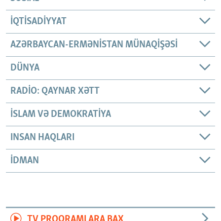
İQTISADIYYAT
AZƏRBAYCAN-ERMƏNISTAN MÜNAQIŞƏSI
DÜNYA
RADIO: QAYNAR XƏTT
İSLAM VƏ DEMOKRATIYA
INSAN HAQLARI
İDMAN
TV PROQRAMLARA BAX