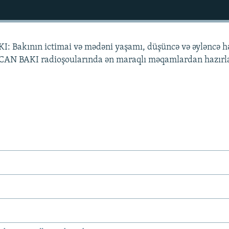
I: Bakının ictimai və mədəni yaşamı, düşüncə və əyləncə 
ş CAN BAKI radioşoularında ən maraqlı məqamlardan hazır