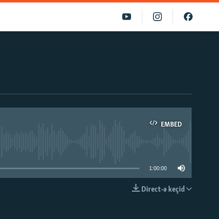
EMBED
able
1:00:00
Direct-ə keçid
EMBED