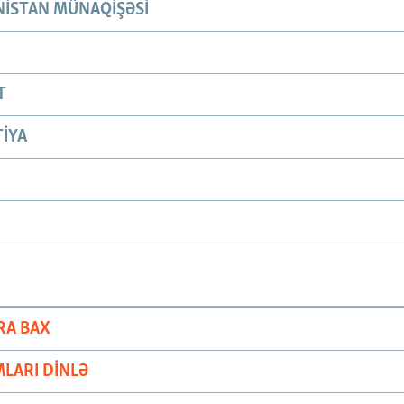
ISTAN MÜNAQIŞƏSI
T
IYA
RA BAX
LARI DINLƏ