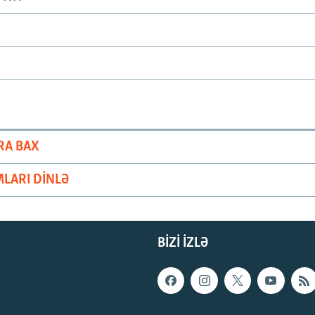
RA BAX
LARI DINLƏ
BIZI IZLƏ