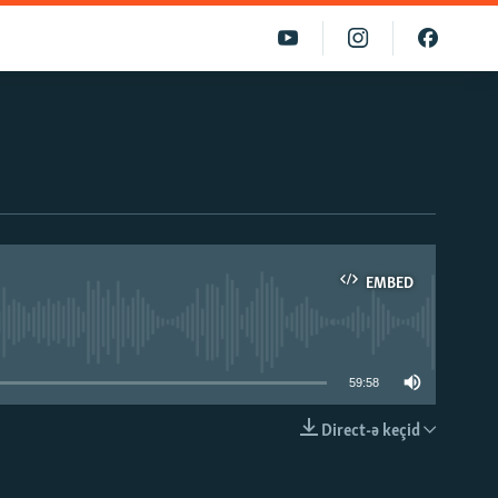
EMBED
able
59:58
Direct-ə keçid
EMBED