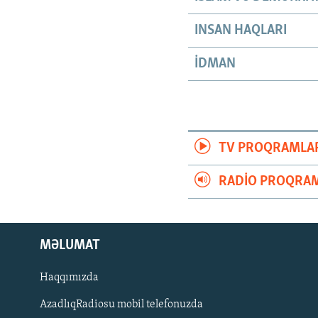
INSAN HAQLARI
İDMAN
TV PROQRAMLA
RADIO PROQRAM
MƏLUMAT
Haqqımızda
AzadlıqRadiosu mobil telefonuzda