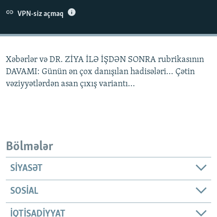
İNFOQRAFIKA
AZƏRBAYCAN ƏDƏBIYYATI KITABXANASI
MISSIYAMIZ
VPN-siz açmaq
BIZI IZLƏ
KARIKATURA
İSLAM VƏ DEMOKRATIYA
PEŞƏ ETIKASI VƏ JURNALISTIKA STANDARTLARIMIZ
İZ - MƏDƏNIYYƏT PROQRAMI
MATERIALLARIMIZDAN ISTIFADƏ
Xəbərlər və DR. ZİYA İLƏ İŞDƏN SONRA rubrikasının
AZADLIQRADIOSU MOBIL TELEFONUNUZDA
RFE/RL-in bütün saytları
DAVAMI: Günün ən çox danışılan hadisələri... Çətin
BIZIMLƏ ƏLAQƏ
vəziyyətlərdən asan çıxış variantı...
XƏBƏR BÜLLETENLƏRIMIZ
Bölmələr
SIYASƏT
SOSIAL
İQTISADIYYAT