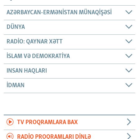
AZƏRBAYCAN-ERMƏNISTAN MÜNAQIŞƏSI
DÜNYA
RADIO: QAYNAR XƏTT
İSLAM VƏ DEMOKRATIYA
INSAN HAQLARI
İDMAN
TV PROQRAMLARA BAX
RADIO PROQRAMLARI DINLƏ