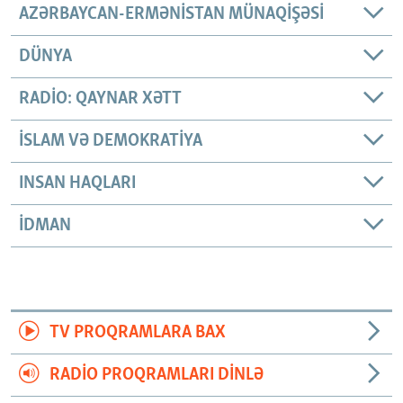
AZƏRBAYCAN-ERMƏNISTAN MÜNAQIŞƏSI
DÜNYA
RADIO: QAYNAR XƏTT
İSLAM VƏ DEMOKRATIYA
INSAN HAQLARI
İDMAN
TV PROQRAMLARA BAX
RADIO PROQRAMLARI DINLƏ