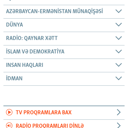
AZƏRBAYCAN-ERMƏNISTAN MÜNAQIŞƏSI
DÜNYA
RADIO: QAYNAR XƏTT
İSLAM VƏ DEMOKRATIYA
INSAN HAQLARI
İDMAN
TV PROQRAMLARA BAX
RADIO PROQRAMLARI DINLƏ