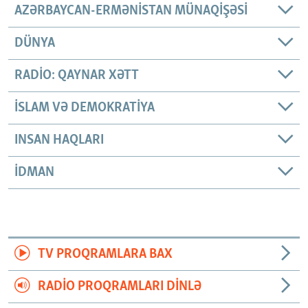
AZƏRBAYCAN-ERMƏNISTAN MÜNAQIŞƏSI
DÜNYA
RADIO: QAYNAR XƏTT
İSLAM VƏ DEMOKRATIYA
INSAN HAQLARI
İDMAN
TV PROQRAMLARA BAX
RADIO PROQRAMLARI DINLƏ