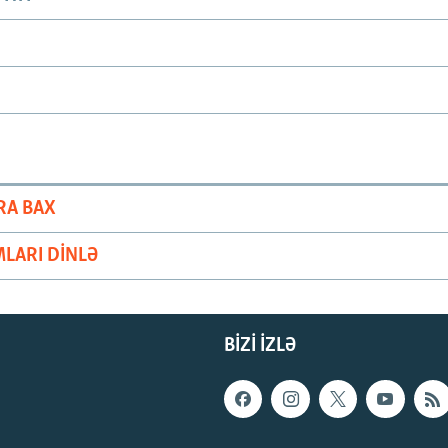
RA BAX
LARI DINLƏ
BIZI IZLƏ