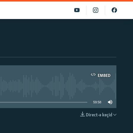
EMBED
able
59:58
Direct-ə keçid
EMBED