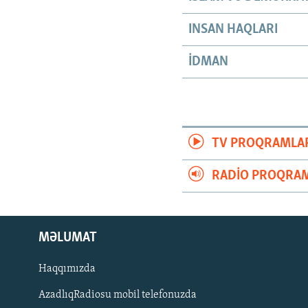
INSAN HAQLARI
İDMAN
TV PROQRAMLA
RADIO PROQRAM
MƏLUMAT
Haqqımızda
AzadlıqRadiosu mobil telefonuzda