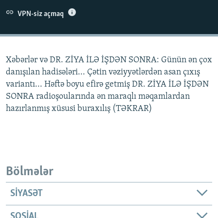
İNFOQRAFIKA
AZƏRBAYCAN ƏDƏBIYYATI KITABXANASI
MISSIYAMIZ
VPN-siz açmaq
BIZI IZLƏ
KARIKATURA
İSLAM VƏ DEMOKRATIYA
PEŞƏ ETIKASI VƏ JURNALISTIKA STANDARTLARIMIZ
İZ - MƏDƏNIYYƏT PROQRAMI
MATERIALLARIMIZDAN ISTIFADƏ
Xəbərlər və DR. ZİYA İLƏ İŞDƏN SONRA: Günün ən çox
AZADLIQRADIOSU MOBIL TELEFONUNUZDA
RFE/RL-in bütün saytları
danışılan hadisələri... Çətin vəziyyətlərdən asan çıxış
BIZIMLƏ ƏLAQƏ
variantı... Həftə boyu efirə getmiş DR. ZİYA İLƏ İŞDƏN
SONRA radioşoularında ən maraqlı məqamlardan
XƏBƏR BÜLLETENLƏRIMIZ
hazırlanmış xüsusi buraxılış (TƏKRAR)
Bölmələr
SIYASƏT
SOSIAL