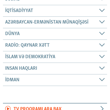
İQTISADIYYAT
AZƏRBAYCAN-ERMƏNISTAN MÜNAQIŞƏSI
DÜNYA
RADIO: QAYNAR XƏTT
İSLAM VƏ DEMOKRATIYA
INSAN HAQLARI
İDMAN
TV PROQRAMLARA BAX