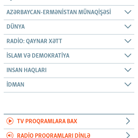
AZƏRBAYCAN-ERMƏNISTAN MÜNAQIŞƏSI
DÜNYA
RADIO: QAYNAR XƏTT
İSLAM VƏ DEMOKRATIYA
INSAN HAQLARI
İDMAN
TV PROQRAMLARA BAX
RADIO PROQRAMLARI DINLƏ