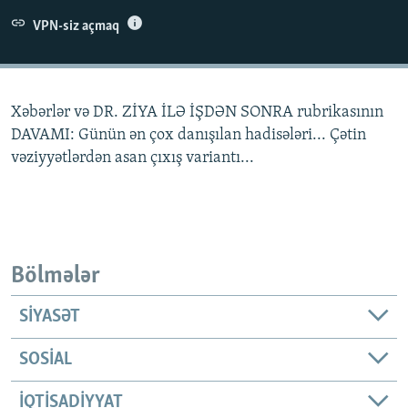
İNFOQRAFIKA
AZƏRBAYCAN ƏDƏBIYYATI KITABXANASI
MISSIYAMIZ
VPN-siz açmaq
BIZI IZLƏ
KARIKATURA
İSLAM VƏ DEMOKRATIYA
PEŞƏ ETIKASI VƏ JURNALISTIKA STANDARTLARIMIZ
İZ - MƏDƏNIYYƏT PROQRAMI
MATERIALLARIMIZDAN ISTIFADƏ
Xəbərlər və DR. ZİYA İLƏ İŞDƏN SONRA rubrikasının
AZADLIQRADIOSU MOBIL TELEFONUNUZDA
RFE/RL-in bütün saytları
DAVAMI: Günün ən çox danışılan hadisələri... Çətin
BIZIMLƏ ƏLAQƏ
vəziyyətlərdən asan çıxış variantı...
XƏBƏR BÜLLETENLƏRIMIZ
Bölmələr
SIYASƏT
SOSIAL
İQTISADIYYAT