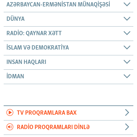
AZƏRBAYCAN-ERMƏNISTAN MÜNAQIŞƏSI
DÜNYA
RADIO: QAYNAR XƏTT
İSLAM VƏ DEMOKRATIYA
INSAN HAQLARI
İDMAN
TV PROQRAMLARA BAX
RADIO PROQRAMLARI DINLƏ