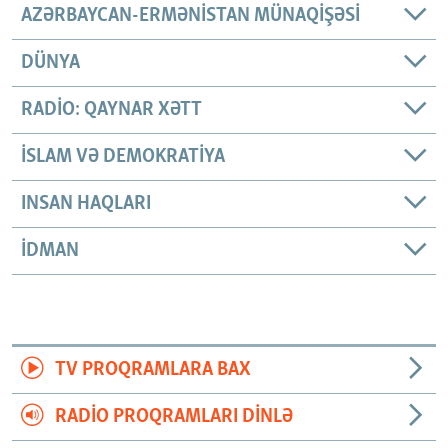
AZƏRBAYCAN-ERMƏNISTAN MÜNAQIŞƏSI
DÜNYA
RADIO: QAYNAR XƏTT
İSLAM VƏ DEMOKRATIYA
INSAN HAQLARI
İDMAN
TV PROQRAMLARA BAX
RADIO PROQRAMLARI DINLƏ