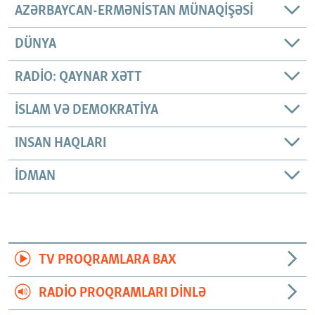
AZƏRBAYCAN-ERMƏNISTAN MÜNAQIŞƏSI
DÜNYA
RADIO: QAYNAR XƏTT
İSLAM VƏ DEMOKRATIYA
INSAN HAQLARI
İDMAN
TV PROQRAMLARA BAX
RADIO PROQRAMLARI DINLƏ