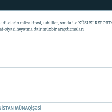
hadisələrin müzakirəsi, təhlillər, sonda isə XÜSUSİ REPORT
mai-siyasi həyatına dair müxbir araşdırmaları
ISTAN MÜNAQIŞƏSI