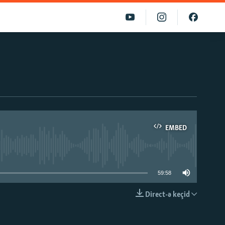
EMBED
able
59:58
Direct-ə keçid
EMBED