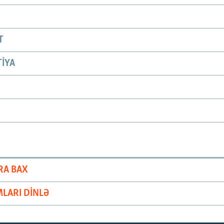
T
IYA
RA BAX
LARI DINLƏ