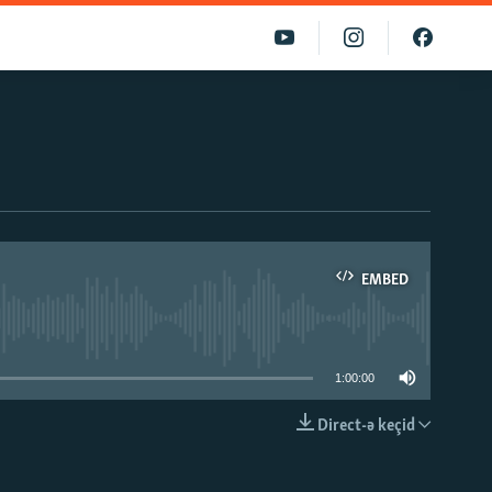
EMBED
able
1:00:00
Direct-ə keçid
EMBED