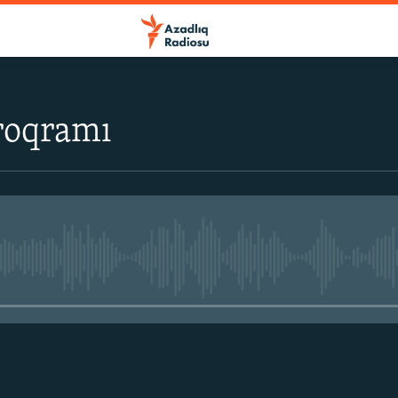
roqramı
No media source currently avail