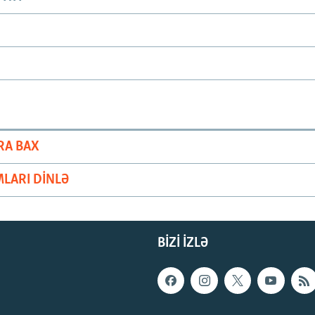
RA BAX
LARI DINLƏ
BIZI IZLƏ