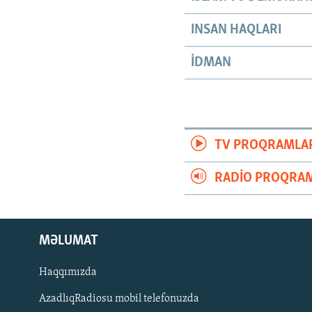
INSAN HAQLARI
İDMAN
TV PROQRAMLA
RADIO PROQRAM
MƏLUMAT
Haqqımızda
AzadlıqRadiosu mobil telefonuzda