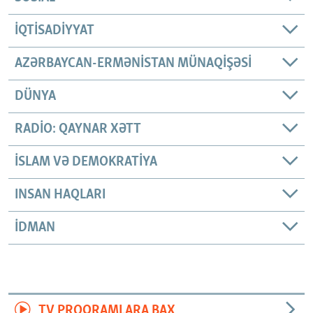
İQTISADIYYAT
AZƏRBAYCAN-ERMƏNISTAN MÜNAQIŞƏSI
DÜNYA
RADIO: QAYNAR XƏTT
İSLAM VƏ DEMOKRATIYA
INSAN HAQLARI
İDMAN
TV PROQRAMLARA BAX