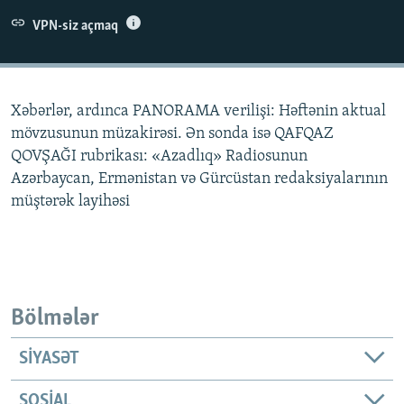
İNFOQRAFIKA
AZƏRBAYCAN ƏDƏBIYYATI KITABXANASI
MISSIYAMIZ
VPN-siz açmaq
BIZI IZLƏ
KARIKATURA
İSLAM VƏ DEMOKRATIYA
PEŞƏ ETIKASI VƏ JURNALISTIKA STANDARTLARIMIZ
İZ - MƏDƏNIYYƏT PROQRAMI
MATERIALLARIMIZDAN ISTIFADƏ
Xəbərlər, ardınca PANORAMA verilişi: Həftənin aktual
AZADLIQRADIOSU MOBIL TELEFONUNUZDA
RFE/RL-in bütün saytları
mövzusunun müzakirəsi. Ən sonda isə QAFQAZ
BIZIMLƏ ƏLAQƏ
QOVŞAĞI rubrikası: «Azadlıq» Radiosunun
Azərbaycan, Ermənistan və Gürcüstan redaksiyalarının
XƏBƏR BÜLLETENLƏRIMIZ
müştərək layihəsi
Bölmələr
SIYASƏT
SOSIAL