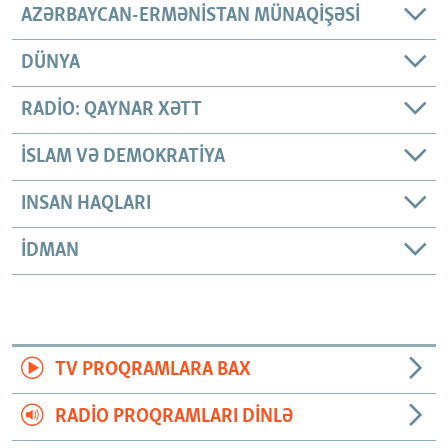
AZƏRBAYCAN-ERMƏNISTAN MÜNAQIŞƏSI
DÜNYA
RADIO: QAYNAR XƏTT
İSLAM VƏ DEMOKRATIYA
INSAN HAQLARI
İDMAN
TV PROQRAMLARA BAX
RADIO PROQRAMLARI DINLƏ