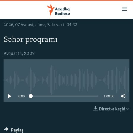
Keçid
linkləri
Əsas
2026, 07 Avqust, cümə, Bakı vaxtı 04:32
məzmuna
GÜNDƏM
qayıt
Səhər proqramı
#İZAHLA
Əsas
KORRUPSIOMETR
naviqasiyaya
Avqust 14, 2007
qayıt
#ƏSLINDƏ
Axtarışa
FƏRQƏ BAX
keç
No media source currently available
QANUNI DOĞRU
ARAŞDIRMA
0:00
1:00:00
MULTIMEDIA
Direct-ə keçid
RADIO ARXIV
VIDEO
HAQQIMIZDA
FOTOQALEREYA
OXU ZALI
Paylaş