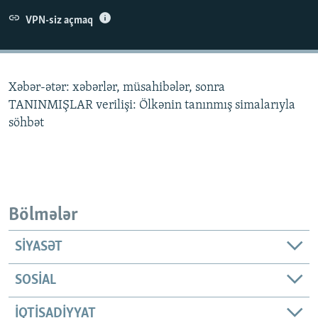
İNFOQRAFIKA
AZƏRBAYCAN ƏDƏBIYYATI KITABXANASI
MISSIYAMIZ
VPN-siz açmaq
BIZI IZLƏ
KARIKATURA
İSLAM VƏ DEMOKRATIYA
PEŞƏ ETIKASI VƏ JURNALISTIKA STANDARTLARIMIZ
İZ - MƏDƏNIYYƏT PROQRAMI
MATERIALLARIMIZDAN ISTIFADƏ
Xəbər-ətər: xəbərlər, müsahibələr, sonra
AZADLIQRADIOSU MOBIL TELEFONUNUZDA
RFE/RL-in bütün saytları
TANINMIŞLAR verilişi: Ölkənin tanınmış simalarıyla
BIZIMLƏ ƏLAQƏ
söhbət
XƏBƏR BÜLLETENLƏRIMIZ
Bölmələr
SIYASƏT
SOSIAL
İQTISADIYYAT