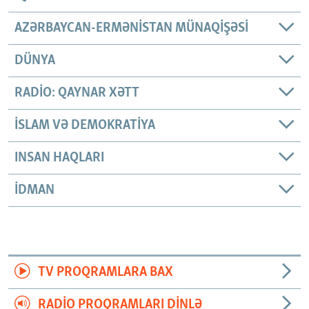
AZƏRBAYCAN-ERMƏNISTAN MÜNAQIŞƏSI
DÜNYA
RADIO: QAYNAR XƏTT
İSLAM VƏ DEMOKRATIYA
INSAN HAQLARI
İDMAN
TV PROQRAMLARA BAX
RADIO PROQRAMLARI DINLƏ