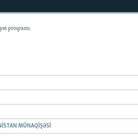
yyət proqramı
ISTAN MÜNAQIŞƏSI