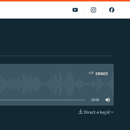
EMBED
able
29:58
Direct-ə keçid
EMBED