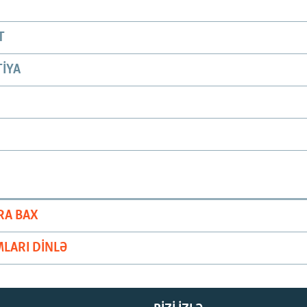
T
IYA
RA BAX
LARI DINLƏ