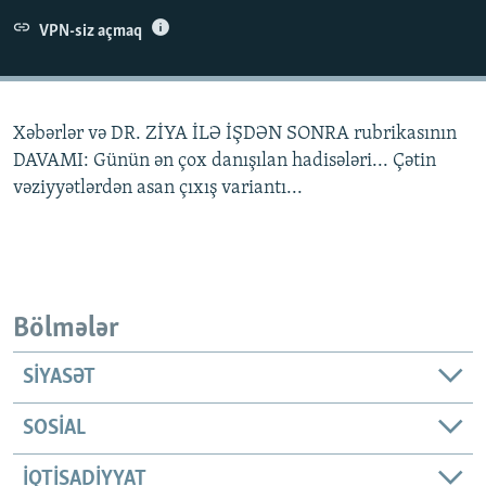
İNFOQRAFIKA
AZƏRBAYCAN ƏDƏBIYYATI KITABXANASI
MISSIYAMIZ
VPN-siz açmaq
BIZI IZLƏ
KARIKATURA
İSLAM VƏ DEMOKRATIYA
PEŞƏ ETIKASI VƏ JURNALISTIKA STANDARTLARIMIZ
İZ - MƏDƏNIYYƏT PROQRAMI
MATERIALLARIMIZDAN ISTIFADƏ
Xəbərlər və DR. ZİYA İLƏ İŞDƏN SONRA rubrikasının
AZADLIQRADIOSU MOBIL TELEFONUNUZDA
RFE/RL-in bütün saytları
DAVAMI: Günün ən çox danışılan hadisələri... Çətin
BIZIMLƏ ƏLAQƏ
vəziyyətlərdən asan çıxış variantı...
XƏBƏR BÜLLETENLƏRIMIZ
Bölmələr
SIYASƏT
SOSIAL
İQTISADIYYAT