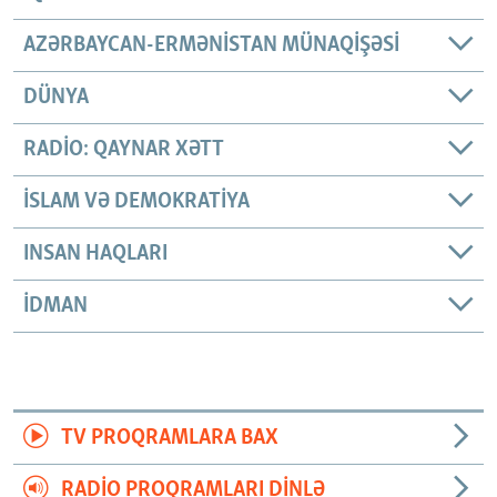
AZƏRBAYCAN-ERMƏNISTAN MÜNAQIŞƏSI
DÜNYA
RADIO: QAYNAR XƏTT
İSLAM VƏ DEMOKRATIYA
INSAN HAQLARI
İDMAN
TV PROQRAMLARA BAX
RADIO PROQRAMLARI DINLƏ