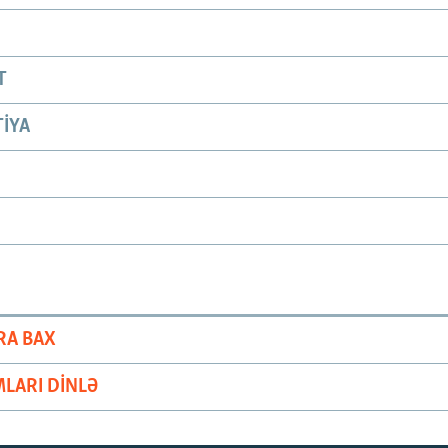
T
IYA
RA BAX
LARI DINLƏ