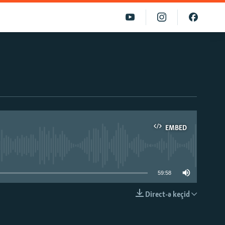
EMBED
able
59:58
Direct-ə keçid
EMBED