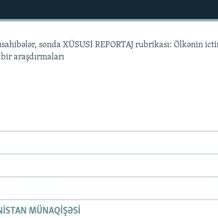
üsahibələr, sonda XÜSUSİ REPORTAJ rubrikası: Ölkənin ict
xbir araşdırmaları
ISTAN MÜNAQIŞƏSI