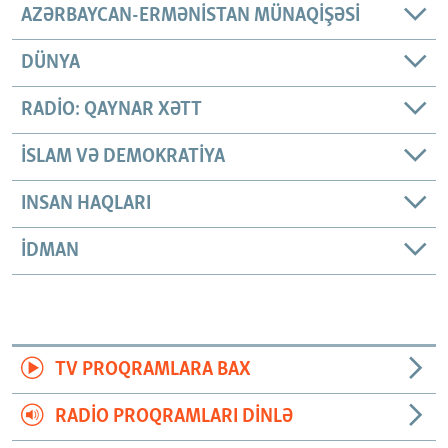
AZƏRBAYCAN-ERMƏNISTAN MÜNAQIŞƏSI
DÜNYA
RADIO: QAYNAR XƏTT
İSLAM VƏ DEMOKRATIYA
INSAN HAQLARI
İDMAN
TV PROQRAMLARA BAX
RADIO PROQRAMLARI DINLƏ