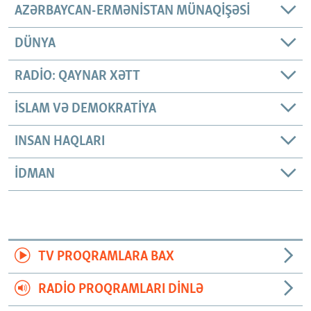
AZƏRBAYCAN-ERMƏNISTAN MÜNAQIŞƏSI
DÜNYA
RADIO: QAYNAR XƏTT
İSLAM VƏ DEMOKRATIYA
INSAN HAQLARI
İDMAN
TV PROQRAMLARA BAX
RADIO PROQRAMLARI DINLƏ