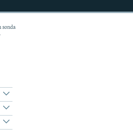
n sonda
ə