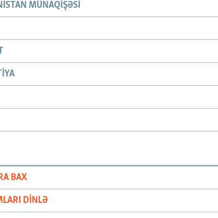
ISTAN MÜNAQIŞƏSI
T
IYA
RA BAX
LARI DINLƏ