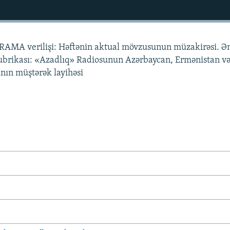
RAMA verilişi: Həftənin aktual mövzusunun müzakirəsi. Ə
brikası: «Azadlıq» Radiosunun Azərbaycan, Ermənistan v
nın müştərək layihəsi