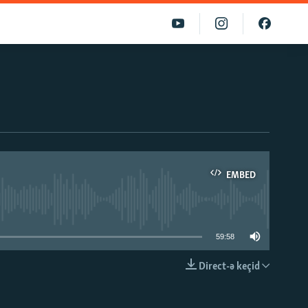
EMBED
able
59:58
Direct-ə keçid
EMBED