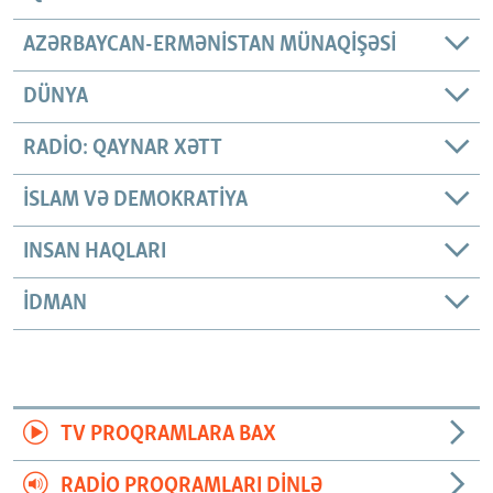
AZƏRBAYCAN-ERMƏNISTAN MÜNAQIŞƏSI
DÜNYA
RADIO: QAYNAR XƏTT
İSLAM VƏ DEMOKRATIYA
INSAN HAQLARI
İDMAN
TV PROQRAMLARA BAX
RADIO PROQRAMLARI DINLƏ