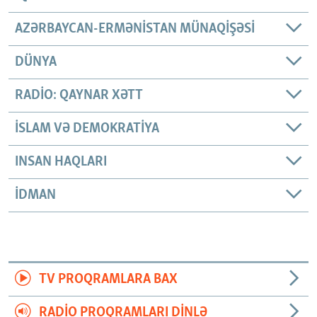
AZƏRBAYCAN-ERMƏNISTAN MÜNAQIŞƏSI
DÜNYA
RADIO: QAYNAR XƏTT
İSLAM VƏ DEMOKRATIYA
INSAN HAQLARI
İDMAN
TV PROQRAMLARA BAX
RADIO PROQRAMLARI DINLƏ