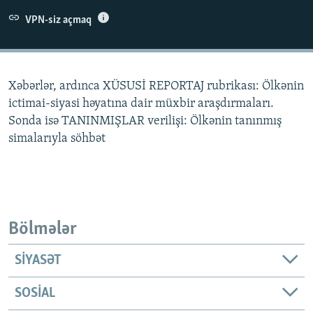
İNFOQRAFIKA
AZƏRBAYCAN ƏDƏBIYYATI KITABXANASI
MISSIYAMIZ
VPN-siz açmaq
BIZI IZLƏ
KARIKATURA
İSLAM VƏ DEMOKRATIYA
PEŞƏ ETIKASI VƏ JURNALISTIKA STANDARTLARIMIZ
İZ - MƏDƏNIYYƏT PROQRAMI
MATERIALLARIMIZDAN ISTIFADƏ
Xəbərlər, ardınca XÜSUSİ REPORTAJ rubrikası: Ölkənin
AZADLIQRADIOSU MOBIL TELEFONUNUZDA
RFE/RL-in bütün saytları
ictimai-siyasi həyatına dair müxbir araşdırmaları.
BIZIMLƏ ƏLAQƏ
Sonda isə TANINMIŞLAR verilişi: Ölkənin tanınmış
simalarıyla söhbət
XƏBƏR BÜLLETENLƏRIMIZ
Bölmələr
SIYASƏT
SOSIAL