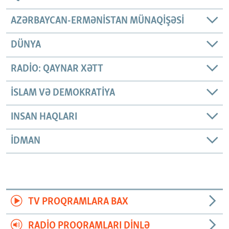
AZƏRBAYCAN-ERMƏNISTAN MÜNAQIŞƏSI
DÜNYA
RADIO: QAYNAR XƏTT
İSLAM VƏ DEMOKRATIYA
INSAN HAQLARI
İDMAN
TV PROQRAMLARA BAX
RADIO PROQRAMLARI DINLƏ