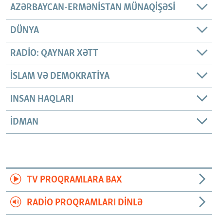
AZƏRBAYCAN-ERMƏNISTAN MÜNAQIŞƏSI
DÜNYA
RADIO: QAYNAR XƏTT
İSLAM VƏ DEMOKRATIYA
INSAN HAQLARI
İDMAN
TV PROQRAMLARA BAX
RADIO PROQRAMLARI DINLƏ