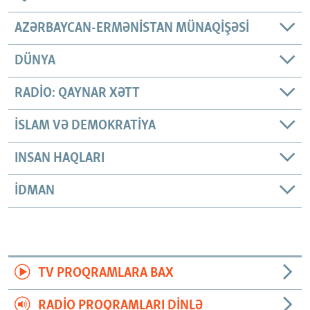
AZƏRBAYCAN-ERMƏNISTAN MÜNAQIŞƏSI
DÜNYA
RADIO: QAYNAR XƏTT
İSLAM VƏ DEMOKRATIYA
INSAN HAQLARI
İDMAN
TV PROQRAMLARA BAX
RADIO PROQRAMLARI DINLƏ