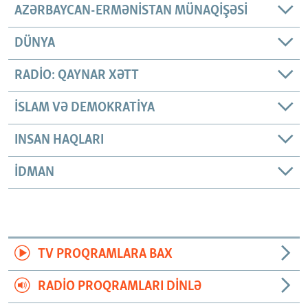
AZƏRBAYCAN-ERMƏNISTAN MÜNAQIŞƏSI
DÜNYA
RADIO: QAYNAR XƏTT
İSLAM VƏ DEMOKRATIYA
INSAN HAQLARI
İDMAN
TV PROQRAMLARA BAX
RADIO PROQRAMLARI DINLƏ