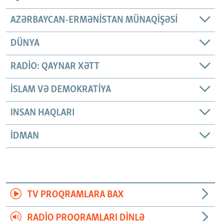
AZƏRBAYCAN-ERMƏNISTAN MÜNAQIŞƏSI
DÜNYA
RADIO: QAYNAR XƏTT
İSLAM VƏ DEMOKRATIYA
INSAN HAQLARI
İDMAN
TV PROQRAMLARA BAX
RADIO PROQRAMLARI DINLƏ