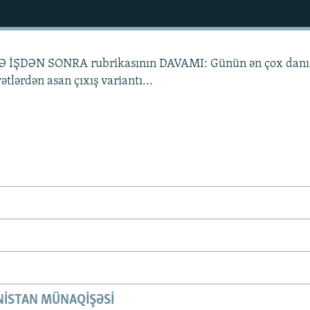
İLƏ İŞDƏN SONRA rubrikasının DAVAMI: Günün ən çox danı
yətlərdən asan çıxış variantı...
ISTAN MÜNAQIŞƏSI