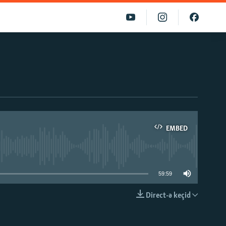
EMBED
able
59:59
Direct-ə keçid
EMBED