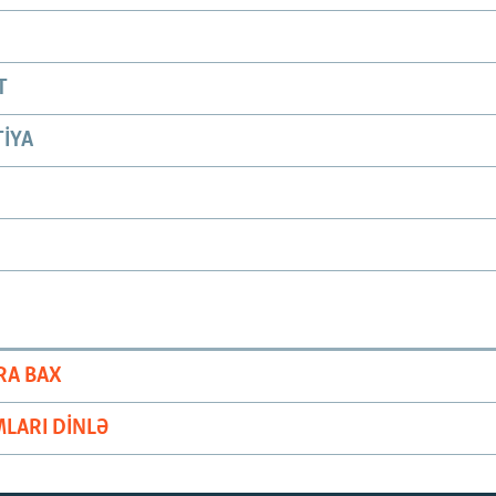
T
IYA
RA BAX
LARI DINLƏ