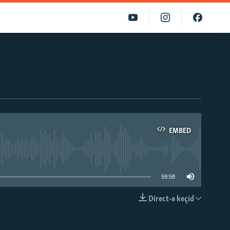
EMBED
able
59:58
Direct-ə keçid
EMBED