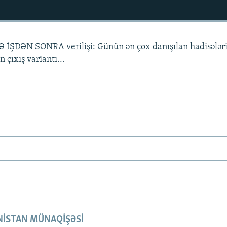
Ə İŞDƏN SONRA verilişi: Günün ən çox danışılan hadisələri
 çıxış variantı...
ISTAN MÜNAQIŞƏSI