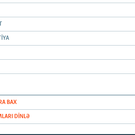
T
IYA
RA BAX
LARI DINLƏ