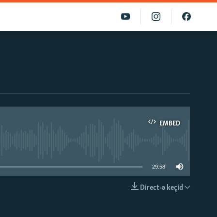
EMBED
able
29:58
Direct-ə keçid
EMBED