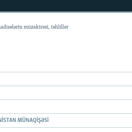
adisələrin müzakirəsi, təhlillər
ISTAN MÜNAQIŞƏSI