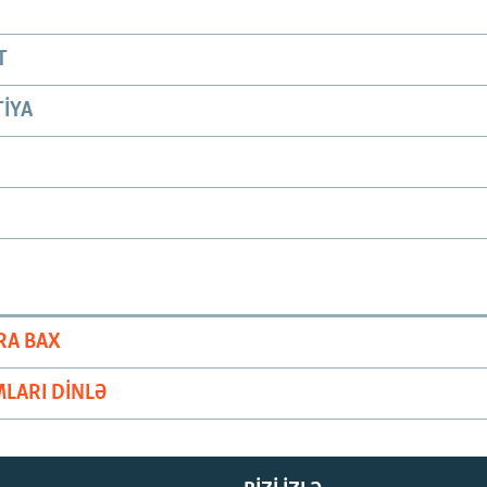
T
IYA
RA BAX
LARI DINLƏ